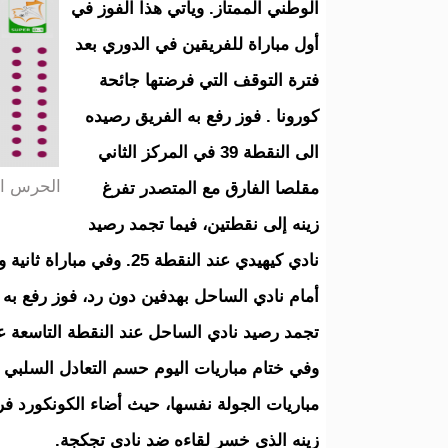
الوطني الممتاز. ويأتي هذا الفوز في
أول مباراة للفريقين في الدوري بعد
فترة التوقف التي فرضتها جائحة
كورونا . فوز رفع به الفريق رصيده
الى النقطة 39 في المركز الثاني
الحرس ال
مقلصا الفارق مع المتصدر تفرغ
زينه إلى نقطتين، فيما تجمد رصيد
نادي كيهيدي عند النقطة 5
تجمد رصيد نادي الساحل عند النقطة التاسعة 
وفي ختام مباريات اليوم حسم التعادل السلبي
مباريات الجولة نفسها، حيث أضاء الكونكورد ف
زينه الذي خسر لقاءه ضد نادي تجكجة.