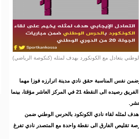
وطني يتعادل مع الكونكورد بهدف لمثله (كنكوصة الرياضي)
2. وفي مباراة ثانية وضمن نفس المناسبة حقق نادي مدينة اترارزه فوزا مهما
أمام نادي الساحل بهدفين دون رد، فوز رفع به الفريق رصيده الى النقطة 21 في المركز العاشر مؤقتا، بينما
عشر.
 هدف لمثله لقاء نادي الكونكود بالحرس الوطني ضمن
رصة تقليص الفارق الى نقطة واحدة مع المتصدر نادي تفرغ