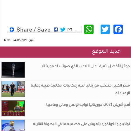
WhatsApp
Twitter
Facebook
اثنين, 24/05/2021 - 17:16
جديد الموقع
جوائز الأفضل: تعرف على اللاعب الذي صوتت له موريتانيا
منذر الكبير: منتخب موريتانيا لديه إمكانيات جماعية طبية وعلينا
الإعداد له
أمم أفريقي 2021: موريتانيا تواجه تونس ومالي وغامبيا
نواذيبو والكونكورد يتعرفان على خصميهما في البطولة القارية